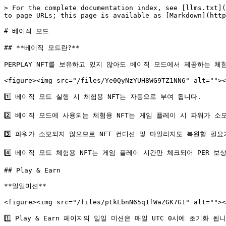
> For the complete documentation index, see [llms.txt](
to page URLs; this page is available as [Markdown](http
# 베이직 모드

## **베이직 모드란?**

PERPLAY NFT를 보유하고 있지 않아도 베이직 모드에서 제공하는 체험
<figure><img src="/files/Ye0QyNzYUH8WG9TZ1NN6" alt=""><
1️⃣ 베이직 모드 실행 시 체험용 NFT는 자동으로 부여 됩니다.

2️⃣ 베이직 모드에 사용되는 체험용 NFT는 게임 플레이 시 파워가 소
3️⃣ 파워가 소모되지 않으므로 NFT 컨디션 및 마일리지도 복원할 필요
4️⃣ 베이직 모드 체험용 NFT는 게임 플레이 시간만 체크되어 PER 보
## Play & Earn

**일일미션**

<figure><img src="/files/ptkLbnN65q1fWaZGK7G1" alt=""><
1️⃣ Play & Earn 페이지의 일일 미션은 매일 UTC 0시에 초기화 됩